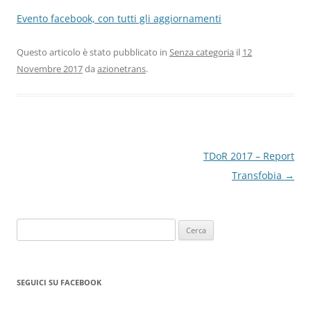
Evento facebook, con tutti gli aggiornamenti
Questo articolo è stato pubblicato in
Senza categoria
il
12
Novembre 2017
da
azionetrans
.
Navigazione
TDoR 2017 – Report
articolo
Transfobia
→
Ricerca
per:
SEGUICI SU FACEBOOK